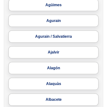
Agüimes
Agurain
Agurain / Salvatierra
Ajalvir
Alagón
Alaquàs
Albacete