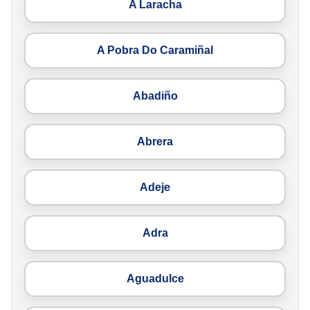
A Laracha
A Pobra Do Caramiñal
Abadiño
Abrera
Adeje
Adra
Aguadulce