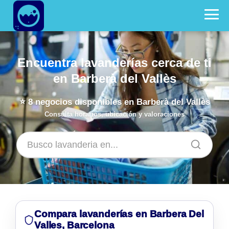
Encuentra lavanderías cerca de ti
en Barberà del Vallès
⭐
8
negocios disponibles en Barberà del Vallès
Consulta horarios, ubicación y valoraciones
Compara lavanderías en Barbera Del
Valles, Barcelona