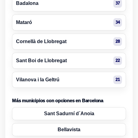
Badalona
37
Mataró
34
Cornellà de Llobregat
28
Sant Boi de Llobregat
22
Vilanova i la Geltrú
21
Más municipios con opciones en Barcelona
Sant Sadurní d´Anoia
Bellavista