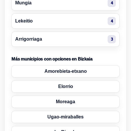
Mungia
4
Lekeitio
4
Arrigorriaga
3
Más municipios con opciones en Bizkaia
Amorebieta-etxano
Elorrio
Moreaga
Ugao-miraballes