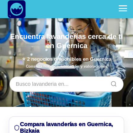
Encuentra lavanderías cerca de ti
en Guernica
⭐
2
negocios disponibles en Guernica
Consulta horarios, ubicación y valoraciones
Compara lavanderías en Guernica,
Bizkaia