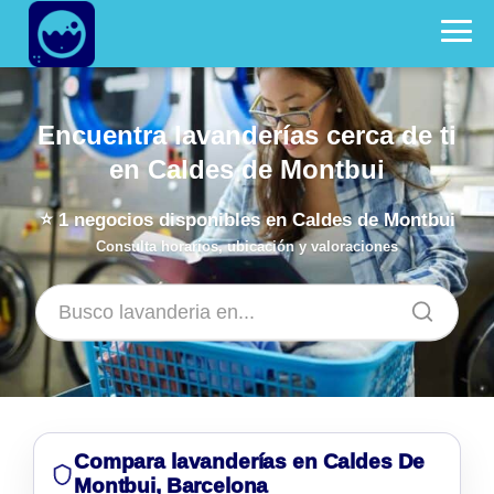
Encuentra lavanderías cerca de ti
en Caldes de Montbui
⭐
1
negocios disponibles en Caldes de Montbui
Consulta horarios, ubicación y valoraciones
Compara lavanderías en Caldes De
Montbui, Barcelona