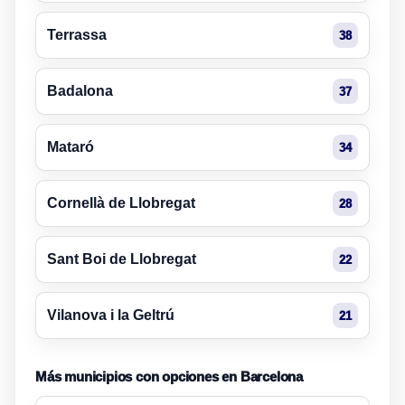
Terrassa
38
Badalona
37
Mataró
34
Cornellà de Llobregat
28
Sant Boi de Llobregat
22
Vilanova i la Geltrú
21
Más municipios con opciones en Barcelona