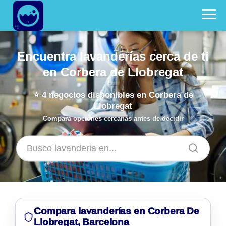
Encuentra lavanderías cerca de ti
en Corbera de Llobregat
⭐
4
negocios disponibles en Corbera de
Llobregat
Compara opciones cercanas antes de decidir
Compara lavanderías en Corbera De
Llobregat, Barcelona