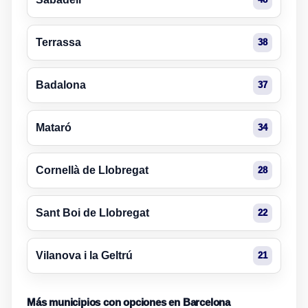
Terrassa
38
Badalona
37
Mataró
34
Cornellà de Llobregat
28
Sant Boi de Llobregat
22
Vilanova i la Geltrú
21
Más municipios con opciones en Barcelona