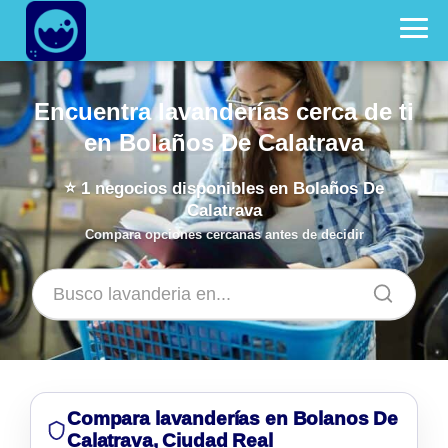
Encuentra lavanderías cerca de ti
en Bolaños De Calatrava
⭐
1
negocios disponibles en Bolaños De
Calatrava
Compara opciones cercanas antes de decidir
Compara lavanderías en Bolanos De
Calatrava, Ciudad Real