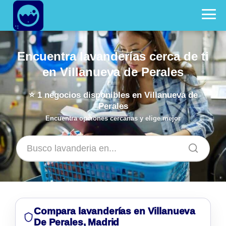
Encuentra lavanderías cerca de ti
en Villanueva de Perales
⭐
1
negocios disponibles en Villanueva de
Perales
Encuentra opciones cercanas y elige mejor
Compara lavanderías en Villanueva
De Perales, Madrid