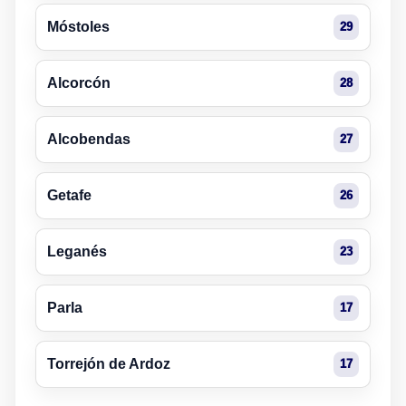
Móstoles
29
Alcorcón
28
Alcobendas
27
Getafe
26
Leganés
23
Parla
17
Torrejón de Ardoz
17