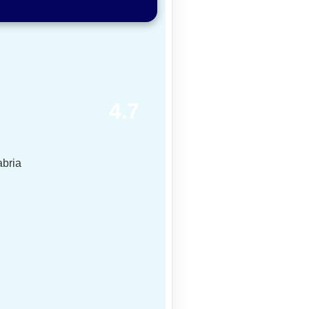
4.7
abria