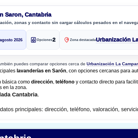
n Saron, Cantabria
cación, zonas y contacto sin cargar cálculos pesados en el naveg
2
Urbanización L
 agosto 2026
Opciones
Zona destacada
ambién puedes comparar opciones cerca de
Urbanización La Campan
ncipales
lavanderías en Sarón
, con opciones cercanas para aut
n básica como
dirección
,
teléfono
y contacto directo para facili
s en la zona.
lada Cantabria
.
atos principales: dirección, teléfono, valoración, servici