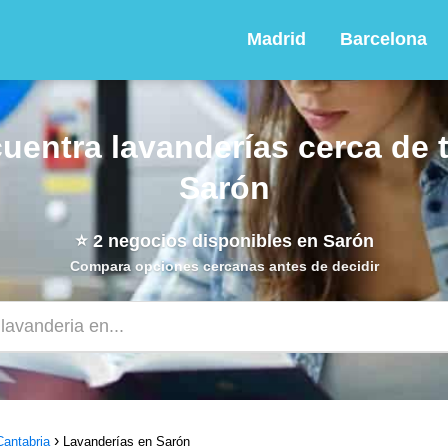
Madrid
Barcelona
uentra lavanderías cerca de t
Sarón
⭐
2
negocios disponibles en Sarón
Compara opciones cercanas antes de decidir
Cantabria
Lavanderías en Sarón