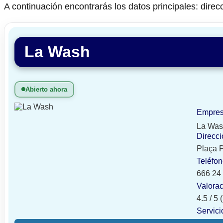
A continuación encontrarás los datos principales: direcc
La Wash
Abierto ahora
Empre
La Wa
Direcci
Plaça P
Teléfo
666 24
Valora
4.5 / 5
Servici