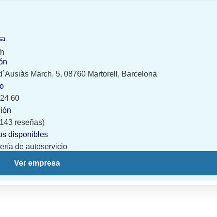
sa
sh
ón
d´Ausiàs March, 5, 08760 Martorell, Barcelona
no
 24 60
ción
 (143 reseñas)
os disponibles
ría de autoservicio
Ver empresa