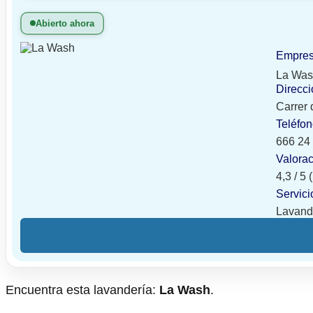
Abierto ahora
Empre
La Wa
Direcci
Carrer 
Teléfo
666 24
Valora
4,3 / 5
Servici
Lavande
Encuentra esta lavandería:
La Wash
.