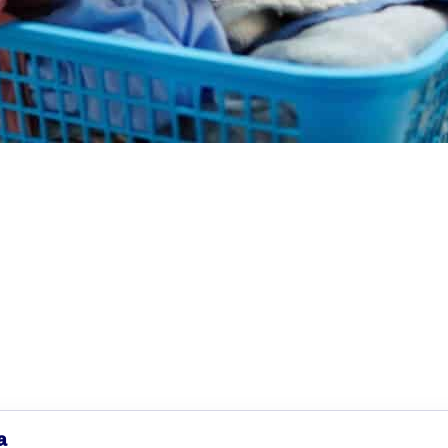
de ti en Martorell
a