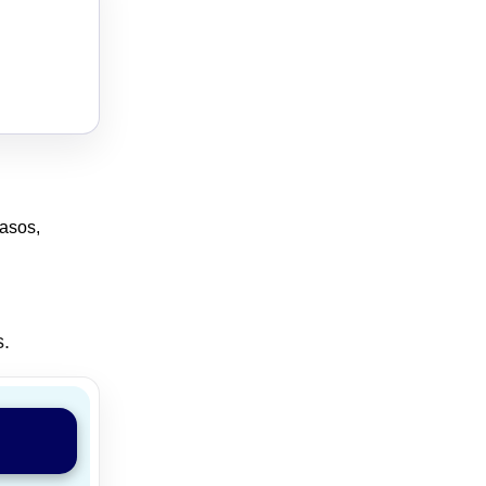
casos,
s.