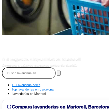
Encuentra lavanderías cerca 
⭐
4
negocios disponibles en Martorell
Compara opciones cercanas antes de decidir
Tu Lavanderia cerca
Top lavanderías en Barcelona
Lavanderías en Martorell
Compara lavanderías en Martorell, Barcelon