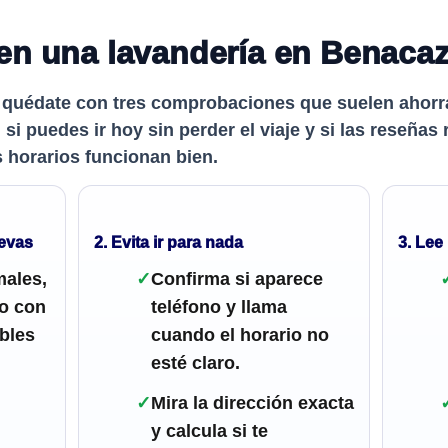
ien una lavandería en Benaca
 quédate con tres comprobaciones que suelen ahorrar
 si puedes ir hoy sin perder el viaje y si las reseña
s horarios funcionan bien.
levas
2. Evita ir para nada
3. Lee
males,
✓
Confirma si aparece
io con
teléfono y llama
bles
cuando el horario no
esté claro.
✓
Mira la dirección exacta
y calcula si te