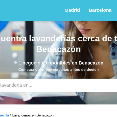
Madrid
Barcelona
uentra lavanderías cerca de t
Benacazón
⭐
1
negocios disponibles en Benacazón
Compara opciones cercanas antes de decidir
evilla
Lavanderías en Benacazón