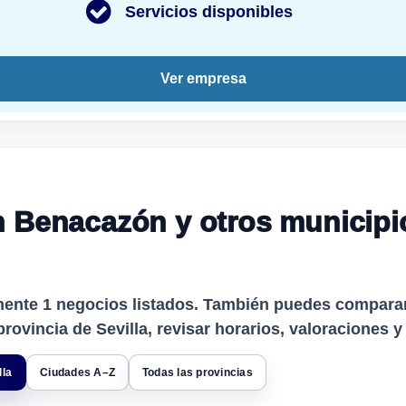
Servicios disponibles
Ver empresa
 Benacazón y otros municipio
mente
1
negocios listados. También puedes comparar 
rovincia de Sevilla, revisar horarios, valoraciones y
lla
Ciudades A–Z
Todas las provincias