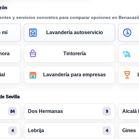
zón
entes y servicios concretos para comparar opciones en Benacazó
 mí
Lavandería autoservicio
24
hora
Tintorería
ial
Lavandería para empresas
de Sevilla
Dos Hermanas
Alcalá
84
9
Lebrija
Gines
4
4