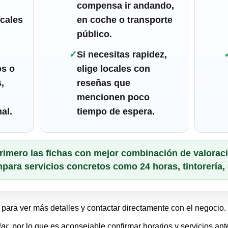
compensa ir andando,
ocales
en coche o transporte
público.
✓
Si necesitas rapidez,
os o
elige locales con
,
reseñas que
mencionen poco
al.
tiempo de espera.
rimero las fichas con mejor combinación de valoraci
ra servicios concretos como 24 horas, tintorería, a
para ver más detalles y contactar directamente con el negocio.
iar
, por lo que es aconsejable confirmar horarios y servicios an