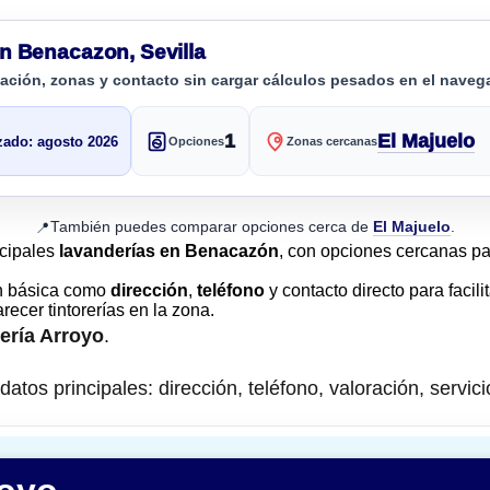
n Benacazon, Sevilla
cación, zonas y contacto sin cargar cálculos pesados en el naveg
1
El Majuelo
zado: agosto 2026
Opciones
Zonas cercanas
También puedes comparar opciones cerca de
El Majuelo
.
📍
ncipales
lavanderías en Benacazón
, con opciones cercanas pa
n básica como
dirección
,
teléfono
y contacto directo para facili
ecer tintorerías en la zona.
rería Arroyo
.
atos principales: dirección, teléfono, valoración, servici