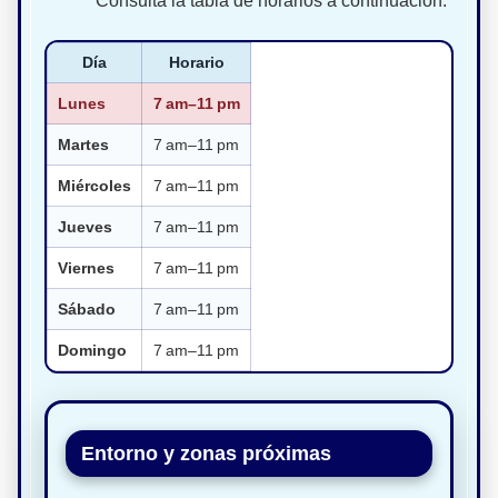
Consulta la tabla de horarios a continuación.
Día
Horario
Lunes
7 am–11 pm
Martes
7 am–11 pm
Miércoles
7 am–11 pm
Jueves
7 am–11 pm
Viernes
7 am–11 pm
Sábado
7 am–11 pm
Domingo
7 am–11 pm
Entorno y zonas próximas