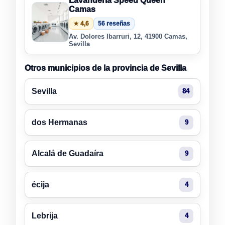
Lavanderia Speed Queen
Camas
★ 4,6
56 reseñas
Av. Dolores Ibarruri, 12, 41900 Camas,
Sevilla
Otros municipios de la provincia de Sevilla
Sevilla
84
dos Hermanas
9
Alcalá de Guadaíra
9
écija
4
Lebrija
4