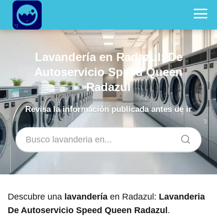
Lavandería en Radazul: De
Autoservicio Speed Queen
Radazul
Revisa la información publicada antes de ir
Descubre una
lavandería
en Radazul:
Lavanderia
De Autoservicio Speed Queen Radazul
.