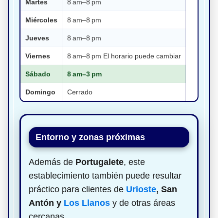
Martes
8 am–8 pm
Miércoles
8 am–8 pm
Jueves
8 am–8 pm
Viernes
8 am–8 pm El horario puede cambiar
Sábado
8 am–3 pm
Domingo
Cerrado
Entorno y zonas próximas
Además de
Portugalete
, este
establecimiento también puede resultar
práctico para clientes de
Urioste
, San
Antón y
Los Llanos
y de otras áreas
cercanas.