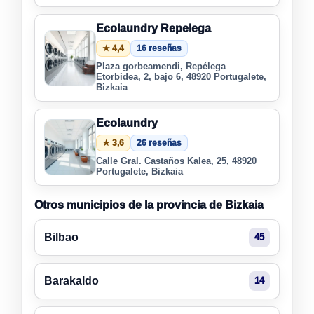
Ecolaundry Repelega
★ 4,4
16 reseñas
Plaza gorbeamendi, Repélega
Etorbidea, 2, bajo 6, 48920 Portugalete,
Bizkaia
Ecolaundry
★ 3,6
26 reseñas
Calle Gral. Castaños Kalea, 25, 48920
Portugalete, Bizkaia
Otros municipios de la provincia de Bizkaia
Bilbao
45
Barakaldo
14