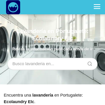
Lavandería en Portugalete:
Ecolaundry Elc
Revisa la información publicada antes de ir
Encuentra una
lavandería
en Portugalete:
Ecolaundry Elc
.