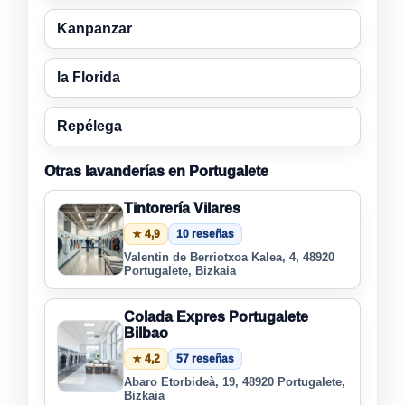
Kanpanzar
la Florida
Repélega
Otras lavanderías en Portugalete
Tintorería Vilares
★ 4,9
10 reseñas
Valentin de Berriotxoa Kalea, 4, 48920
Portugalete, Bizkaia
Colada Expres Portugalete
Bilbao
★ 4,2
57 reseñas
Abaro Etorbideà, 19, 48920 Portugalete,
Bizkaia