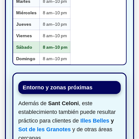
Martes
8 am–10 pm
Miércoles
8 am–10 pm
Jueves
8 am–10 pm
Viernes
8 am–10 pm
Sábado
8 am–10 pm
Domingo
8 am–10 pm
Entorno y zonas próximas
Además de
Sant Celoni
, este
establecimiento también puede resultar
práctico para clientes de
Illes Belles
y
Sot de les Granotes
y de otras áreas
cercanas.