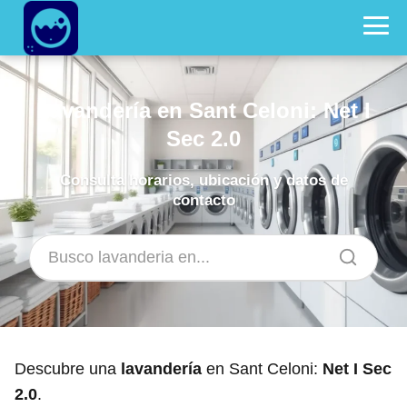
Lavandería en Sant Celoni: Net I
Sec 2.0
Consulta horarios, ubicación y datos de
contacto
Descubre una
lavandería
en Sant Celoni:
Net I Sec
2.0
.