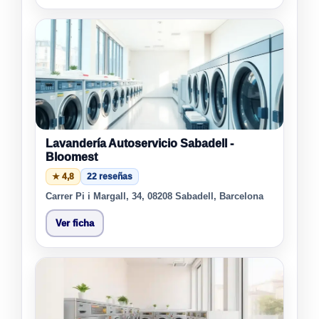
Lavandería Autoservicio Sabadell -
Bloomest
★ 4,8
22 reseñas
Carrer Pi i Margall, 34, 08208 Sabadell, Barcelona
Ver ficha