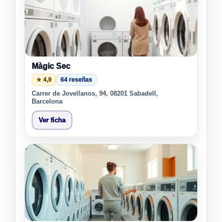
Màgic Sec
★ 4,9
64 reseñas
Carrer de Jovellanos, 94, 08201 Sabadell,
Barcelona
Ver ficha