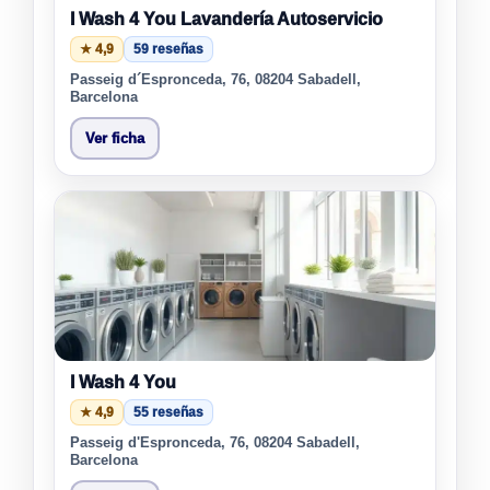
I Wash 4 You Lavandería Autoservicio
★ 4,9
59 reseñas
Passeig d´Espronceda, 76, 08204 Sabadell,
Barcelona
Ver ficha
I Wash 4 You
★ 4,9
55 reseñas
Passeig d'Espronceda, 76, 08204 Sabadell,
Barcelona