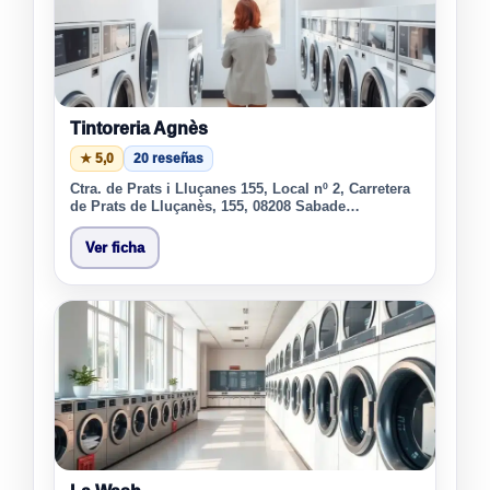
Tintoreria Agnès
★ 5,0
20 reseñas
Ctra. de Prats i Lluçanes 155, Local nº 2, Carretera
de Prats de Lluçanès, 155, 08208 Sabade…
Ver ficha