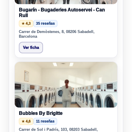
Bugarín - Bugaderies Autoservei - Can
Rull
★ 4,3
35 reseñas
Carrer de Demòstenes, 8, 08206 Sabadell,
Barcelona
Ver ficha
Bubbles By Brigitte
★ 4,6
11 reseñas
Carrer de Sol i Padrís, 103, 08203 Sabadell,