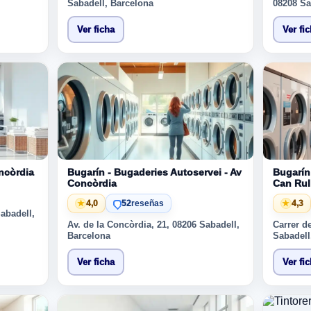
Sabadell, Barcelona
08208 Sa
Ver ficha
Ver fi
ncòrdia
Bugarín - Bugaderies Autoservei - Av
Bugarín
Concòrdia
Can Rul
★
4,0
52
reseñas
★
4,3
Sabadell,
Av. de la Concòrdia, 21, 08206 Sabadell,
Carrer d
Barcelona
Sabadell
Ver ficha
Ver fi