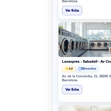
Barcelona
Ver ficha
Lavaxpres - Sabadell - Av Co
★
4,0
52
reseñas
Av. de la Concòrdia, 21, 08206 
Barcelona
Ver ficha