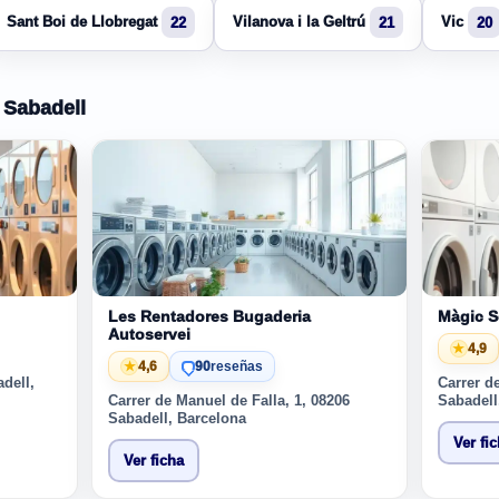
Sant Boi de Llobregat
Vilanova i la Geltrú
Vic
22
21
20
 Sabadell
Les Rentadores Bugaderia
Màgic S
Autoservei
★
4,9
★
4,6
90
reseñas
adell,
Carrer d
Carrer de Manuel de Falla, 1, 08206
Sabadell
Sabadell, Barcelona
Ver fi
Ver ficha