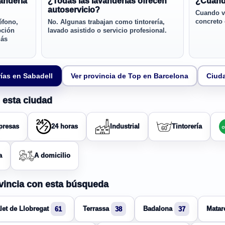
andería
¿Todas las lavanderías ofrecen
¿Cuánd
autoservicio?
Cuando va
concreto
éfono,
No. Algunas trabajan como tintorería,
pción
lavado asistido o servicio profesional.
más
ías en Sabadell
Ver provincia de Top en Barcelona
Ciud
 esta ciudad
resas
24 horas
Industrial
Tintorería
a
A domicilio
ovincia con esta búsqueda
let de Llobregat
Terrassa
Badalona
Matar
61
38
37