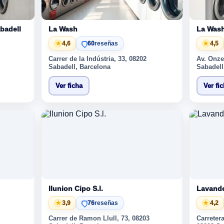
badell
La Wash
La Was
★
4,6
60
reseñas
★
4,5
Carrer de la Indústria, 33, 08202
Av. Onze
Sabadell, Barcelona
Sabadell
Ver ficha
Ver fi
Ilunion Cipo S.l.
Lavande
★
3,9
76
reseñas
★
4,2
Carrer de Ramon Llull, 73, 08203
Carreter