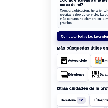
¿Cómo encuentro una lav
cerca de mí?
Compara ubicación, horario, tel
reseñas y tipo de servicio. La o
más cercana no siempre es la 
práctica.
Comparar todas las lavander
Más búsquedas útiles en
Autoservicio
Emp
Edredones
Barat
Otras ciudades de la pr
Barcelona
L´Hospita
351