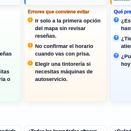
Errores que conviene evitar
Qué pre
Ir solo a la primera opción
¿Es
del mapa sin revisar
has
reseñas.
¿Ti
No confirmar el horario
ati
señas
cuando vas con prisa.
¿Pu
Elegir una tintorería si
hoy
itas
necesitas máquinas de
ría o
autoservicio.