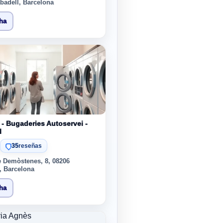
badell, Barcelona
cha
 - Bugaderies Autoservei -
l
35
reseñas
e Demòstenes, 8, 08206
, Barcelona
cha