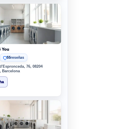
4 You
55
reseñas
d'Espronceda, 76, 08204
, Barcelona
cha