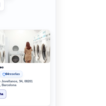
ec
64
reseñas
e Jovellanos, 94, 08201
, Barcelona
cha