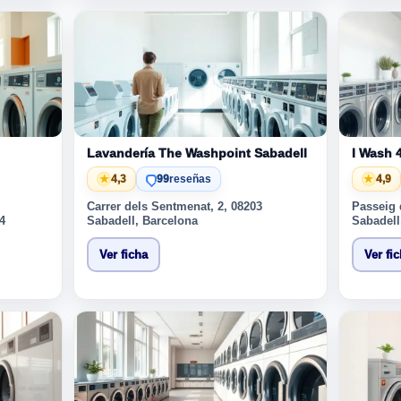
Lavandería The Washpoint Sabadell
I Wash 
★
4,3
99
reseñas
★
4,9
Carrer dels Sentmenat, 2, 08203
Passeig 
4
Sabadell, Barcelona
Sabadell
Ver ficha
Ver fi