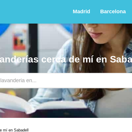
Madrid
Barcelona
anderías cerca de mí en Saba
e mí en Sabadell