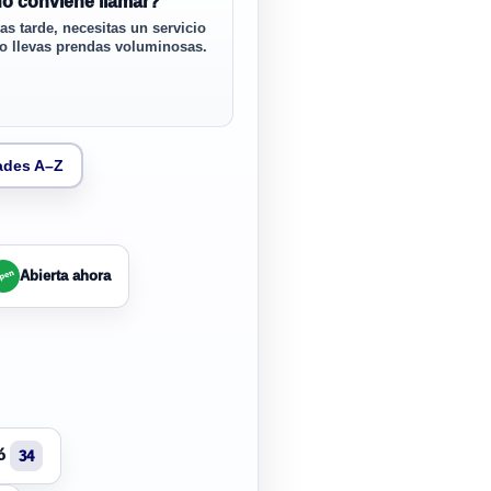
o conviene llamar?
s tarde, necesitas un servicio
 o llevas prendas voluminosas.
ades A–Z
Abierta ahora
ó
34