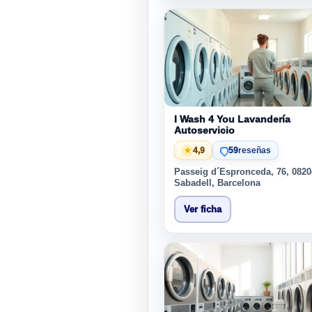
I Wash 4 You Lavandería
Autoservicio
★
4,9
59
reseñas
Passeig d´Espronceda, 76, 0820
Sabadell, Barcelona
Ver ficha