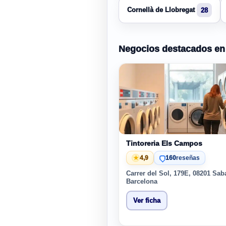
Cornellà de Llobregat
28
Negocios destacados en
Tintoreria Els Campos
★
4,9
160
reseñas
Carrer del Sol, 179E, 08201 Sab
Barcelona
Ver ficha