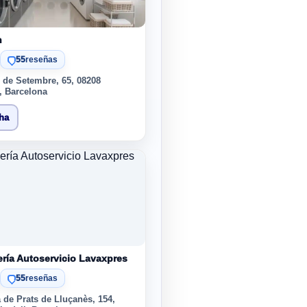
h
55
reseñas
 de Setembre, 65, 08208
, Barcelona
cha
ría Autoservicio Lavaxpres
55
reseñas
a de Prats de Lluçanès, 154,