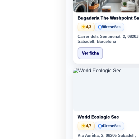
Bugaderia The Washpoint Sa
★
4,3
96
reseñas
Carrer dels Sentmenat, 2, 08203
Sabadell, Barcelona
Ver ficha
World Ecologic Sec
★
4,7
41
reseñas
Via Aurèlia, 2, 08206 Sabadell,