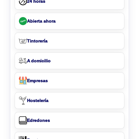
24 horas
Abierta ahora
Tintorería
A domicilio
Empresas
Hostelería
Edredones