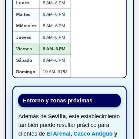
Lunes
8 AM–6 PM
Martes
8 AM–6 PM
Miércoles
8 AM–6 PM
Jueves
8 AM–6 PM
Viernes
8 AM–6 PM
Sábado
8 AM–6 PM
Domingo
10 AM–3 PM
Entorno y zonas próximas
Además de
Sevilla
, este establecimiento
también puede resultar práctico para
clientes de
El Arenal
,
Casco Antiguo
y