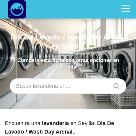
Dia De Lavado / Wash Day Arenal
en Sevilla
Compara esta ficha con otras opciones en
Sevilla
Encuentra una
lavandería
en Sevilla:
Dia De
Lavado / Wash Day Arenal.
.