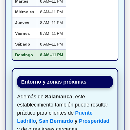
Martes
8 AM–11 PM
Miércoles
8 AM–11 PM
Jueves
8 AM–11 PM
Viernes
8 AM–11 PM
Sábado
8 AM–11 PM
Domingo
8 AM–11 PM
Entorno y zonas próximas
Además de
Salamanca
, este
establecimiento también puede resultar
práctico para clientes de
Puente
Ladrillo
,
San Bernardo
y
Prosperidad
y de otras áreas cercanas.