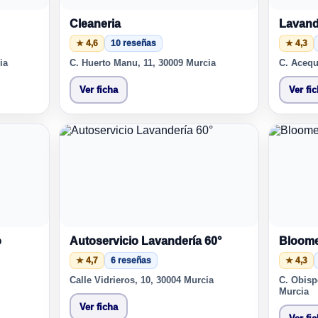
Cleaneria
Lavand
★ 4,6
10 reseñas
★ 4,3
ia
C. Huerto Manu, 11, 30009 Murcia
C. Acequ
Ver ficha
Ver fi
o
Autoservicio Lavandería 60°
Bloome
★ 4,7
6 reseñas
★ 4,3
Calle Vidrieros, 10, 30004 Murcia
C. Obisp
Murcia
Ver ficha