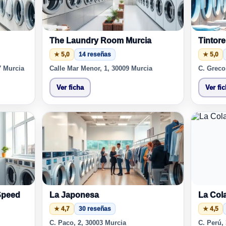
The Laundry Room Murcia
Tintore
★ 5,0
14 reseñas
★ 5,0
7 Murcia
Calle Mar Menor, 1, 30009 Murcia
C. Greco
Ver ficha
Ver fi
Speed
La Japonesa
La Col
★ 4,7
30 reseñas
★ 4,5
C. Paco, 2, 30003 Murcia
C. Perú,