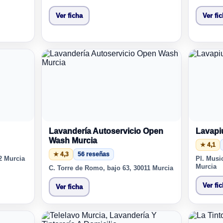
Ver ficha
Ver fi
Lavandería Autoservicio Open
Lavapi
Wash Murcia
★ 4,1
★ 4,3
56 reseñas
02 Murcia
Pl. Musi
Murcia
C. Torre de Romo, bajo 63, 30011 Murcia
Ver fi
Ver ficha