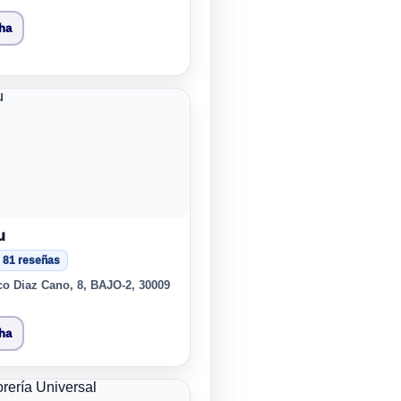
cha
u
81 reseñas
co Diaz Cano, 8, BAJO-2, 30009
cha