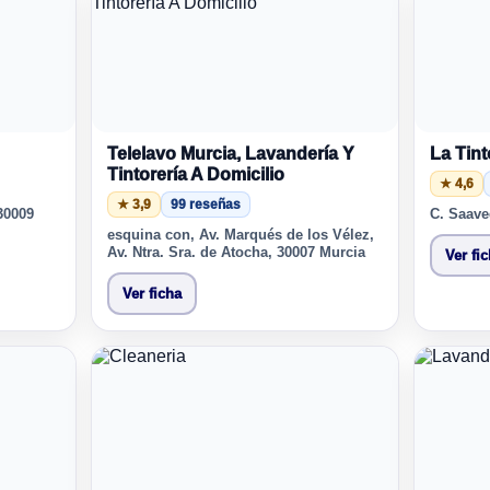
Telelavo Murcia, Lavandería Y
La Tint
Tintorería A Domicilio
★ 4,6
★ 3,9
99 reseñas
 30009
C. Saave
esquina con, Av. Marqués de los Vélez,
Av. Ntra. Sra. de Atocha, 30007 Murcia
Ver fi
Ver ficha