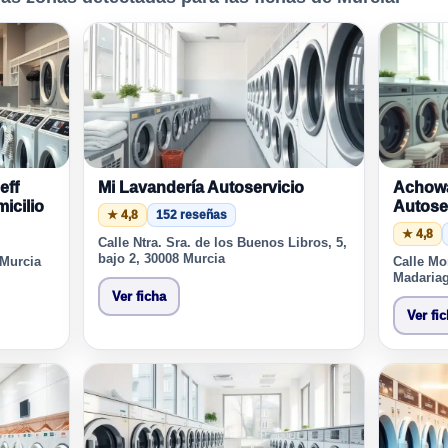
eff
Mi Lavandería Autoservicio
Achowa
icilio
Autose
★ 4,8
152 reseñas
★ 4,8
Calle Ntra. Sra. de los Buenos Libros, 5,
bajo 2, 30008 Murcia
 Murcia
Calle Mo
Madariag
Ver ficha
Ver fi