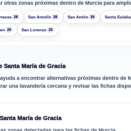
r otras zonas próximas dentro de Murcia para ampli
rracas
San Antolín
San Antón
Santa Eulalia
26
26
26
men
San Lorenzo
25
25
e Santa María de Gracia
ayuda a encontrar alternativas próximas dentro de 
ar una lavandería cercana y revisar las fichas dispo
Santa María de Gracia
las zonas detectadas para las fichas de Murcia.