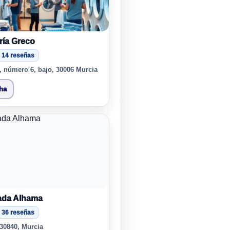
ría Greco
14 reseñas
, número 6, bajo, 30006 Murcia
cha
ada Alhama
36 reseñas
 30840, Murcia