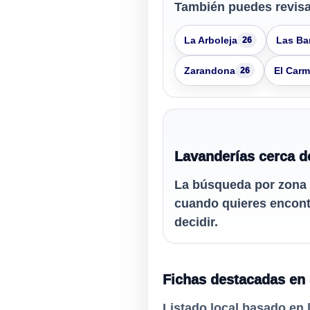
También puedes revisa
La Arboleja
Las Ba
26
Zarandona
El Car
26
Lavanderías cerca d
La búsqueda por zona 
cuando quieres encontr
decidir.
Fichas destacadas en 
Listado local basado en 