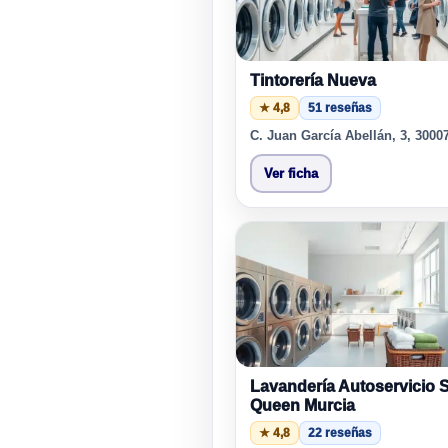
Tintorería Nueva
★ 4,8
51 reseñas
C. Juan García Abellán, 3, 3000
Ver ficha
Lavandería Autoservicio 
Queen Murcia
★ 4,8
22 reseñas