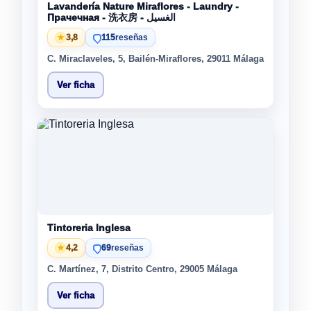
Lavandería Nature Miraflores - Laundry -
Прачечная - 洗衣房 - الغسيل
★
3,8
115
reseñas
C. Miraclaveles, 5, Bailén-Miraflores, 29011 Málaga
Ver ficha
Tintoreria Inglesa
★
4,2
69
reseñas
C. Martínez, 7, Distrito Centro, 29005 Málaga
Ver ficha