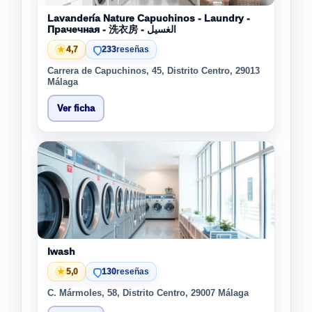
Lavandería Nature Capuchinos - Laundry -
Прачечная - 洗衣房 - الغسيل
★
4,7
233
reseñas
Carrera de Capuchinos, 45, Distrito Centro, 29013
Málaga
Ver ficha
Iwash
★
5,0
130
reseñas
C. Mármoles, 58, Distrito Centro, 29007 Málaga