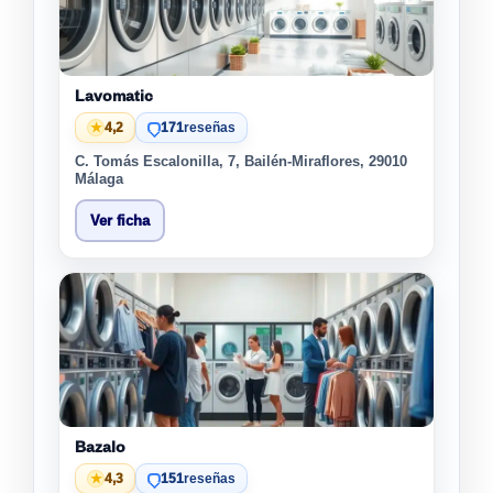
Lavomatic
★
4,2
171
reseñas
C. Tomás Escalonilla, 7, Bailén-Miraflores, 29010
Málaga
Ver ficha
Bazalo
★
4,3
151
reseñas