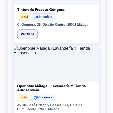
Tintorería Pressto-Góngora
★
4,1
68
reseñas
C. Góngora, 28, Distrito Centro, 29002 Málaga
Ver ficha
Openblue Málaga | Lavandería Y Tienda
Autoservicio
★
4,5
43
reseñas
Av. de José Ortega y Gasset, 171, Cruz de
Humilladero, 29006 Málaga