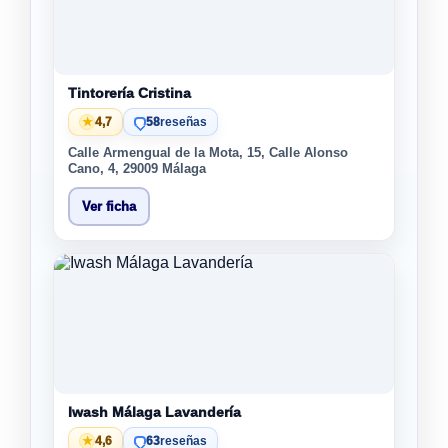
Tintorería Cristina
★
4,7
58
reseñas
Calle Armengual de la Mota, 15, Calle Alonso
Cano, 4, 29009 Málaga
Ver ficha
Iwash Málaga Lavandería
★
4,6
63
reseñas